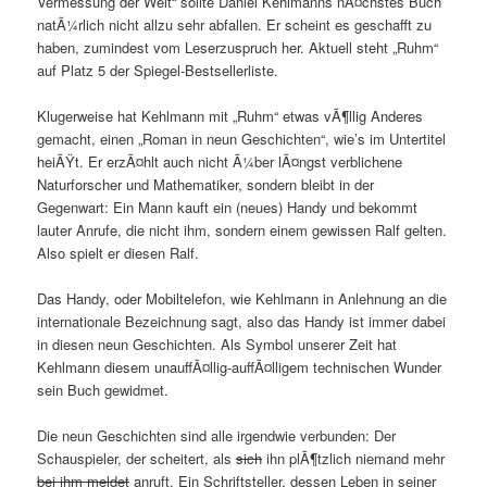
Vermessung der Welt“ sollte Daniel Kehlmanns nÃ¤chstes Buch
natÃ¼rlich nicht allzu sehr abfallen. Er scheint es geschafft zu
haben, zumindest vom Leserzuspruch her. Aktuell steht „Ruhm“
auf Platz 5 der Spiegel-Bestsellerliste.
Klugerweise hat Kehlmann mit „Ruhm“ etwas vÃ¶llig Anderes
gemacht, einen „Roman in neun Geschichten“, wie’s im Untertitel
heiÃŸt. Er erzÃ¤hlt auch nicht Ã¼ber lÃ¤ngst verblichene
Naturforscher und Mathematiker, sondern bleibt in der
Gegenwart: Ein Mann kauft ein (neues) Handy und bekommt
lauter Anrufe, die nicht ihm, sondern einem gewissen Ralf gelten.
Also spielt er diesen Ralf.
Das Handy, oder Mobiltelefon, wie Kehlmann in Anlehnung an die
internationale Bezeichnung sagt, also das Handy ist immer dabei
in diesen neun Geschichten. Als Symbol unserer Zeit hat
Kehlmann diesem unauffÃ¤llig-auffÃ¤lligem technischen Wunder
sein Buch gewidmet.
Die neun Geschichten sind alle irgendwie verbunden: Der
Schauspieler, der scheitert, als
sich
ihn plÃ¶tzlich niemand mehr
bei ihm meldet
anruft. Ein Schriftsteller, dessen Leben in seiner