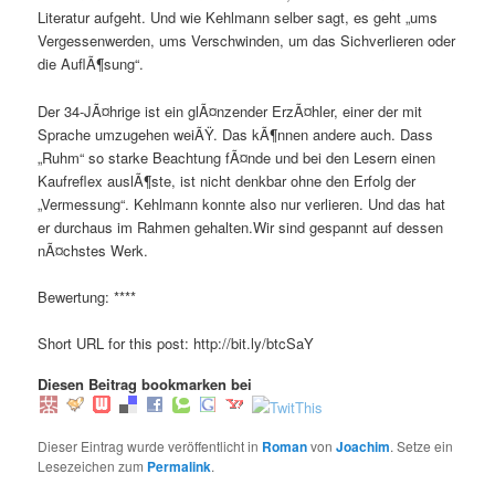
Literatur aufgeht. Und wie Kehlmann selber sagt, es geht „ums
Vergessenwerden, ums Verschwinden, um das Sichverlieren oder
die AuflÃ¶sung“.
Der 34-JÃ¤hrige ist ein glÃ¤nzender ErzÃ¤hler, einer der mit
Sprache umzugehen weiÃŸ. Das kÃ¶nnen andere auch. Dass
„Ruhm“ so starke Beachtung fÃ¤nde und bei den Lesern einen
Kaufreflex auslÃ¶ste, ist nicht denkbar ohne den Erfolg der
„Vermessung“. Kehlmann konnte also nur verlieren. Und das hat
er durchaus im Rahmen gehalten.Wir sind gespannt auf dessen
nÃ¤chstes Werk.
Bewertung: ****
Short URL for this post: http://bit.ly/btcSaY
Diesen Beitrag bookmarken bei
Dieser Eintrag wurde veröffentlicht in
Roman
von
Joachim
. Setze ein
Lesezeichen zum
Permalink
.