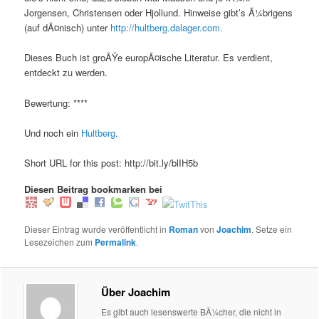
Jorgensen, Christensen oder Hjollund. Hinweise gibt’s Ã¼brigens
(auf dÃ¤nisch) unter
http://hultberg.dalager.com.
Dieses Buch ist groÃŸe europÃ¤ische Literatur. Es verdient,
entdeckt zu werden.
Bewertung: ****
Und noch ein
Hultberg
.
Short URL for this post: http://bit.ly/blIH5b
Diesen Beitrag bookmarken bei
Dieser Eintrag wurde veröffentlicht in
Roman
von
Joachim
. Setze ein
Lesezeichen zum
Permalink
.
Über Joachim
Es gibt auch lesenswerte BÃ¼cher, die nicht in