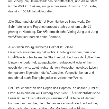
um Viborg, die Heimatstadt des Schriftstellers, und diese Stadt
ist die Welt im Kleinen, ein geschlossener Kosmos. 100 Texte,
das sind 100 Miniatur-Biografien.
„Die Stadt und die Welt“ ist Peer Hultbergs Hauptwerk. Der
Schriftsteller und Psychotherapeut starb vor einem Jahr 72-
jÃ¤hrig in Hamburg. Der Ã¶sterreichische Verlag Jung und Jung
verÃ¶ffentlicht derzeit seine Romane.
Auch wenn Viburg Hultbergs Heimat ist, diese
Geschichtensammlung hat nichts Autobiografisches, denn der
ErzÃ¤hler ist gleichsam die Stadt selbst. Und was da Ã¼ber ihre
Einwohner berichtet, ausgeplaudert, aufgedeckt oder einfach
geschildert wird, zeigt nichts als von Menschen gelebtes Leben,
den ganzen Eigensinn, die WÃ¼nsche, Vergeblichkeiten und
manchmal auch Triumphe jedes einzelnen vorfÃ¼hrt.
Der Titel erinnert an den Segen des Papstes, an dessen „Urbi et
Orbi“. Missionieren will Hultberg aber nicht. FÃ¼r nichtdÃ¤nische
Leser ist sein Buch allerdings verwirrend:Â Alleine elf Jensen
kommen vor, solche, die miteinander verwandt sind und solche,
die’s nicht sind, dazu sieben Mal Madsen und je fÃ¼nf