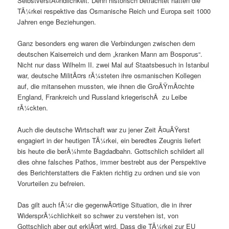
SelbstverstÃ¤ndlichkeit. Denn historisch betrachtet hatten die
TÃ¼rkei respektive das Osmanische Reich und Europa seit 1000
Jahren enge Beziehungen.
Ganz besonders eng waren die Verbindungen zwischen dem
deutschen Kaiserreich und dem „kranken Mann am Bosporus“.
Nicht nur dass Wilhelm II. zwei Mal auf Staatsbesuch in Istanbul
war, deutsche MilitÃ¤rs rÃ¼steten ihre osmanischen Kollegen
auf, die mitansehen mussten, wie ihnen die GroÃŸmÃ¤chte
England, Frankreich und Russland kriegerischÂ zu Leibe
rÃ¼ckten.
Auch die deutsche Wirtschaft war zu jener Zeit Ã¤uÃŸerst
engagiert in der heutigen TÃ¼rkei, ein beredtes Zeugnis liefert
bis heute die berÃ¼hmte Bagdadbahn. Gottschlich schildert all
dies ohne falsches Pathos, immer bestrebt aus der Perspektive
des Berichterstatters die Fakten richtig zu ordnen und sie von
Vorurteilen zu befreien.
Das gilt auch fÃ¼r die gegenwÃ¤rtige Situation, die in ihrer
WidersprÃ¼chlichkeit so schwer zu verstehen ist, von
Gottschlich aber gut erklÃ¤rt wird. Dass die TÃ¼rkei zur EU