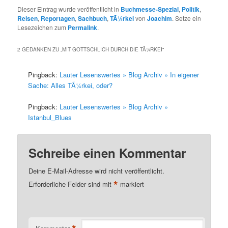
Dieser Eintrag wurde veröffentlicht in
Buchmesse-Spezial
,
Politik
,
Reisen
,
Reportagen
,
Sachbuch
,
TÃ¼rkei
von
Joachim
. Setze ein
Lesezeichen zum
Permalink
.
2 GEDANKEN ZU „
MIT GOTTSCHLICH DURCH DIE TÃ¼RKEI
“
Pingback:
Lauter Lesenswertes » Blog Archiv » In eigener
Sache: Alles TÃ¼rkei, oder?
Pingback:
Lauter Lesenswertes » Blog Archiv »
Istanbul_Blues
Schreibe einen Kommentar
Deine E-Mail-Adresse wird nicht veröffentlicht.
*
Erforderliche Felder sind mit
markiert