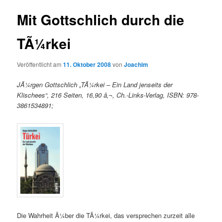
Mit Gottschlich durch die
TÃ¼rkei
Veröffentlicht am
11. Oktober 2008
von
Joachim
JÃ¼rgen Gottschlich „TÃ¼rkei – Ein Land jenseits der
Klischees“, 216 Seiten, 16,90 â‚¬, Ch.-Links-Verlag, ISBN: 978-
3861534891;
Die Wahrheit Ã¼ber die TÃ¼rkei, das versprechen zurzeit alle