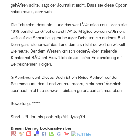
gehÃ¶ren sollte, sagt der Journalist nicht. Dass sie diese Option
haben muss, sehr wohl.
Die Tatsache, dass sie – und das war fÃ¼r mich neu – dass sie
1978 parallel zu Griechenland hÃ¤tte Mitglied werden kÃ¶nnen,
wirft auf die Scheinheiligkeit heutiger Debatten ein anderes Bild.
Denn ganz sicher war das Land damals nicht so weit entwickelt
wie heute. Der dem Westen kritisch gegenÃ¼ber stehende
Staatschef BÃ¼lent Ecevit lehnte ab – eine Entscheidung mit
weitreichenden Folgen.
GlÃ¼ckwunsch! Dieses Buch ist ein ReisefÃ¼hrer, der den
Reisenden mit dem Land vertraut macht, nicht oberflÃ¤chlich,
aber auch nicht zu schwer – einfach guter Journalismus eben.
Bewertung: *****
Short URL for this post: http://bit.ly/aq3irl
Diesen Beitrag bookmarken bei