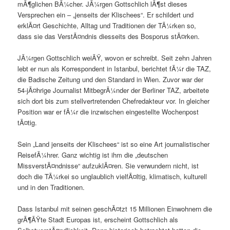
mÃ¶glichen BÃ¼cher. JÃ¼rgen Gottschlich lÃ¶st dieses
Versprechen ein – „jenseits der Klischees“. Er schildert und
erklÃ¤rt Geschichte, Alltag und Traditionen der TÃ¼rken so,
dass sie das VerstÃ¤ndnis diesseits des Bosporus stÃ¤rken.
JÃ¼rgen Gottschlich weiÃŸ, wovon er schreibt. Seit zehn Jahren
lebt er nun als Korrespondent in Istanbul, berichtet fÃ¼r die TAZ,
die Badische Zeitung und den Standard in Wien. Zuvor war der
54-jÃ¤hrige Journalist MitbegrÃ¼nder der Berliner TAZ, arbeitete
sich dort bis zum stellvertretenden Chefredakteur vor. In gleicher
Position war er fÃ¼r die inzwischen eingestellte Wochenpost
tÃ¤tig.
Sein „Land jenseits der Klischees“ ist so eine Art journalistischer
ReisefÃ¼hrer. Ganz wichtig ist ihm die „deutschen
MissverstÃ¤ndnisse“ aufzuklÃ¤ren. Sie verwundern nicht, ist
doch die TÃ¼rkei so unglaublich vielfÃ¤ltig, klimatisch, kulturell
und in den Traditionen.
Dass Istanbul mit seinen geschÃ¤tzt 15 Millionen Einwohnern die
grÃ¶ÃŸte Stadt Europas ist, erscheint Gottschlich als