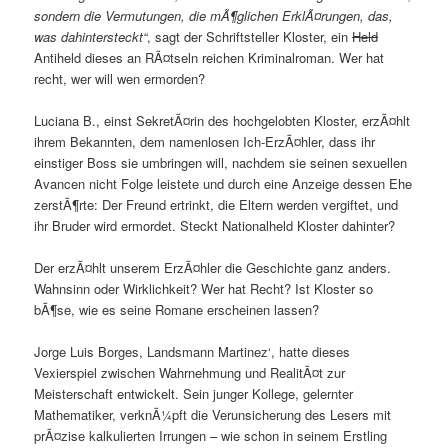
sondern die Vermutungen, die mÃ¶glichen ErklÃ¤rungen, das,
was dahintersteckt“
, sagt der Schriftsteller Kloster, ein
Held
Antiheld dieses an RÃ¤tseln reichen Kriminalroman. Wer hat
recht, wer will wen ermorden?
Luciana B., einst SekretÃ¤rin des hochgelobten Kloster, erzÃ¤hlt
ihrem Bekannten, dem namenlosen Ich-ErzÃ¤hler, dass ihr
einstiger Boss sie umbringen will, nachdem sie seinen sexuellen
Avancen nicht Folge leistete und durch eine Anzeige dessen Ehe
zerstÃ¶rte: Der Freund ertrinkt, die Eltern werden vergiftet, und
ihr Bruder wird ermordet. Steckt Nationalheld Kloster dahinter?
Der erzÃ¤hlt unserem ErzÃ¤hler die Geschichte ganz anders.
Wahnsinn oder Wirklichkeit? Wer hat Recht? Ist Kloster so
bÃ¶se, wie es seine Romane erscheinen lassen?
Jorge Luis Borges, Landsmann Martinez‘, hatte dieses
Vexierspiel zwischen Wahrnehmung und RealitÃ¤t zur
Meisterschaft entwickelt. Sein junger Kollege, gelernter
Mathematiker, verknÃ¼pft die Verunsicherung des Lesers mit
prÃ¤zise kalkulierten Irrungen – wie schon in seinem Erstling