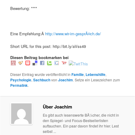
Bewertung: ****
Eine Empfehlung:Â
http://www.wir-im-gesprÃ¤ch.de/
Short URL for this post: http://bit.ly/aVss49
Diesen Beitrag bookmarken bei
Dieser Eintrag wurde veröffentlicht in
Familie
,
Lebenshilfe
,
Psychologie
,
Sachbuch
von
Joachim
. Setze ein Lesezeichen zum
Permalink
.
Über Joachim
Es gibt auch lesenswerte BÃ¼cher, die nicht in
den Spiegel- und Focus-Bestsellerlisten
auftauchen. Ein paar davon findet ihr hier. Lest
selbst ...