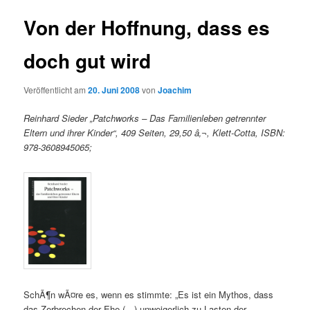
Von der Hoffnung, dass es
doch gut wird
Veröffentlicht am
20. Juni 2008
von
Joachim
Reinhard Sieder „Patchworks – Das Familienleben getrennter
Eltern und ihrer Kinder“, 409 Seiten, 29,50 â‚¬, Klett-Cotta, ISBN:
978-3608945065;
SchÃ¶n wÃ¤re es, wenn es stimmte: „Es ist ein Mythos, dass
das Zerbrechen der Ehe (…) unweigerlich zu Lasten der