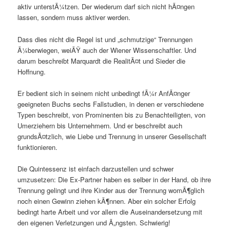
aktiv unterstÃ¼tzen. Der wiederum darf sich nicht hÃ¤ngen
lassen, sondern muss aktiver werden.
Dass dies nicht die Regel ist und „schmutzige“ Trennungen
Ã¼berwiegen, weiÃŸ auch der Wiener Wissenschaftler. Und
darum beschreibt Marquardt die RealitÃ¤t und Sieder die
Hoffnung.
Er bedient sich in seinem nicht unbedingt fÃ¼r AnfÃ¤nger
geeigneten Buchs sechs Fallstudien, in denen er verschiedene
Typen beschreibt, von Prominenten bis zu Benachteiligten, von
Umerziehern bis Unternehmern. Und er beschreibt auch
grundsÃ¤tzlich, wie Liebe und Trennung in unserer Gesellschaft
funktionieren.
Die Quintessenz ist einfach darzustellen und schwer
umzusetzen: Die Ex-Partner haben es selber in der Hand, ob ihre
Trennung gelingt und ihre Kinder aus der Trennung womÃ¶glich
noch einen Gewinn ziehen kÃ¶nnen. Aber ein solcher Erfolg
bedingt harte Arbeit und vor allem die Auseinandersetzung mit
den eigenen Verletzungen und Ã„ngsten. Schwierig!