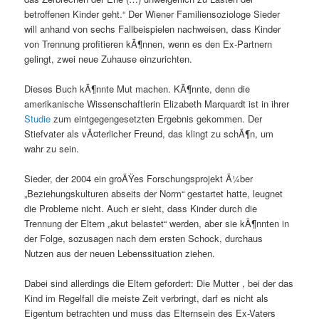
betroffenen Kinder geht.“ Der Wiener Familiensoziologe Sieder
will anhand von sechs Fallbeispielen nachweisen, dass Kinder
von Trennung profitieren kÃ¶nnen, wenn es den Ex-Partnern
gelingt, zwei neue Zuhause einzurichten.
Dieses Buch kÃ¶nnte Mut machen. KÃ¶nnte, denn die
amerikanische Wissenschaftlerin Elizabeth Marquardt ist in ihrer
Studie
zum eintgegengesetzten Ergebnis gekommen. Der
Stiefvater als vÃ¤terlicher Freund, das klingt zu schÃ¶n, um
wahr zu sein.
Sieder, der 2004 ein groÃŸes Forschungsprojekt Ã¼ber
„Beziehungskulturen abseits der Norm“ gestartet hatte, leugnet
die Probleme nicht. Auch er sieht, dass Kinder durch die
Trennung der Eltern „akut belastet“ werden, aber sie kÃ¶nnten in
der Folge, sozusagen nach dem ersten Schock, durchaus
Nutzen aus der neuen Lebenssituation ziehen.
Dabei sind allerdings die Eltern gefordert: Die Mutter , bei der das
Kind im Regelfall die meiste Zeit verbringt, darf es nicht als
Eigentum betrachten und muss das Elternsein des Ex-Vaters