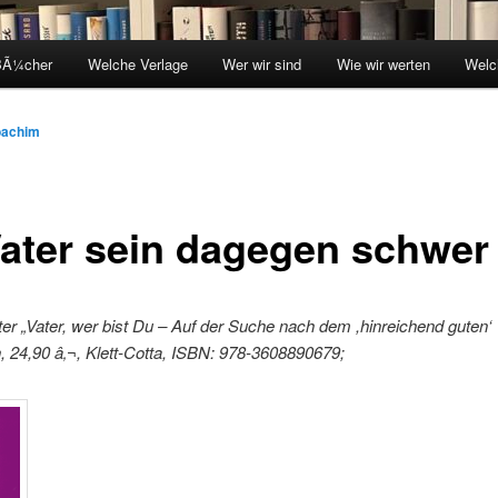
BÃ¼cher
Welche Verlage
Wer wir sind
Wie wir werten
Welc
oachim
ater sein dagegen schwer
er „Vater, wer bist Du – Auf der Suche nach dem ,hinreichend guten‘ 
, 24,90 â‚¬, Klett-Cotta, ISBN: 978-3608890679;