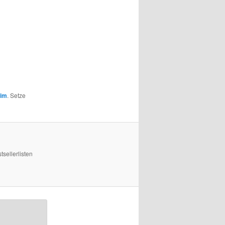
im
. Setze
sellerlisten