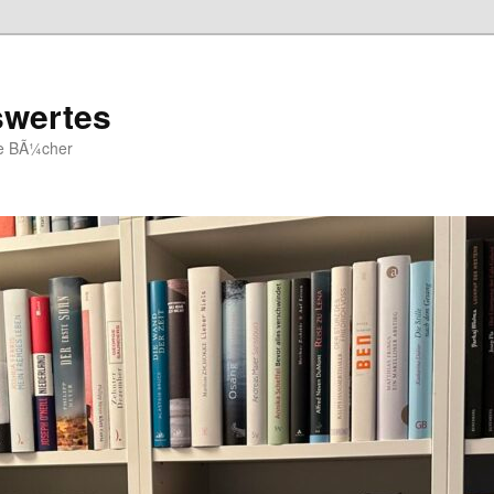
swertes
ue BÃ¼cher