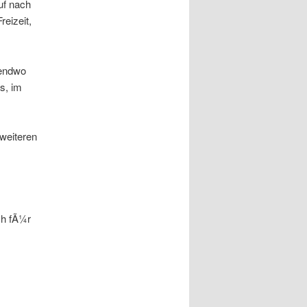
uf nach
eizeit,
gendwo
s, im
 weiteren
ch fÃ¼r