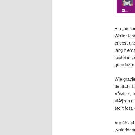
Ein „hinre
Walter fas
erlebst u
lang niem
leistet in
geradezu
Wie gravie
deutlich. 
VÃ¤tern, b
stÃ¶ren nu
stellt fes
Vor 45 Ja
„vaterlose