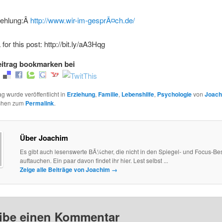
fehlung:Â
http://www.wir-im-gesprÃ¤ch.de/
for this post: http://bit.ly/aA3Hqg
itrag bookmarken bei
ag wurde veröffentlicht in
Erziehung
,
Familie
,
Lebenshilfe
,
Psychologie
von
Joach
ichen zum
Permalink
.
Über Joachim
Es gibt auch lesenswerte BÃ¼cher, die nicht in den Spiegel- und Focus-Best
auftauchen. Ein paar davon findet ihr hier. Lest selbst ...
Zeige alle Beiträge von Joachim
→
ibe einen Kommentar