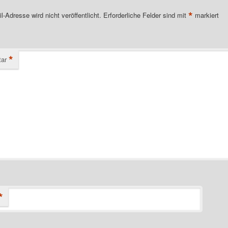
*
l-Adresse wird nicht veröffentlicht.
Erforderliche Felder sind mit
markiert
*
ar
*