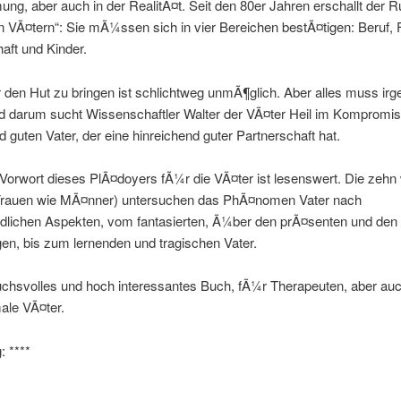
g, aber auch in der RealitÃ¤t. Seit den 80er Jahren erschallt der R
 VÃ¤tern“: Sie mÃ¼ssen sich in vier Bereichen bestÃ¤tigen: Beruf, Fr
aft und Kinder.
r den Hut zu bringen ist schlichtweg unmÃ¶glich. Aber alles muss ir
nd darum sucht Wissenschaftler Walter der VÃ¤ter Heil im Kompromis
d guten Vater, der eine hinreichend guter Partnerschaft hat.
 Vorwort dieses PlÃ¤doyers fÃ¼r die VÃ¤ter ist lesenswert. Die zehn
Frauen wie MÃ¤nner) untersuchen das PhÃ¤nomen Vater nach
edlichen Aspekten, vom fantasierten, Ã¼ber den prÃ¤senten und den
en, bis zum lernenden und tragischen Vater.
uchsvolles und hoch interessantes Buch, fÃ¼r Therapeuten, aber au
ale VÃ¤ter.
 ****