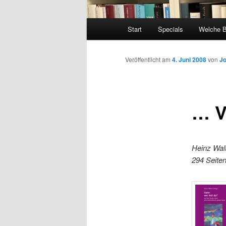
Hauptmenü
Start
Specials
Welche 
Veröffentlicht am
4. Juni 2008
von
J
… V
Heinz Walt
294 Seiten