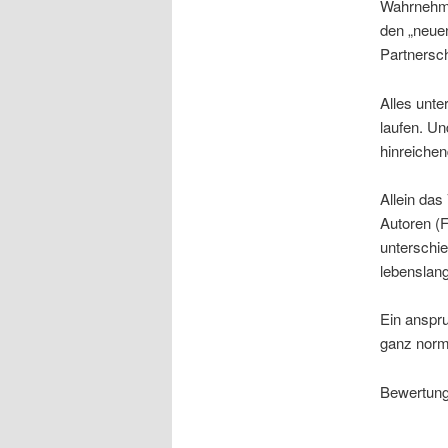
Wahrnehmun
den „neuen
Partnersch
Alles unte
laufen. U
hinreichen
Allein das
Autoren (
unterschi
lebenslang
Ein anspr
ganz norm
Bewertung: