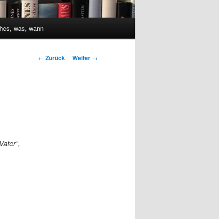
hes, was, wann
Beitrags-
←
Zurück
Weiter
→
Navigation
Vater“,