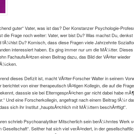
ichend guter“ Vater, was ist das? Der Konstanzer Psychologie-Profes
st die Frage noch weiter: Vater, wer bist Du? Was machst Du, denkst
nd fÃ¼hlst Du? Komisch, dass diese Fragen viele Jahrzehnte Sozialf
anden interessiert haben. Es ging immer nur um die MÃ¼tter. Diese
 zehn FachaufsÃ¤tzen einen Beitrag dazu, das Bild der VÃ¤ter wieder
rÃ¼cken.
rend dieses Defizit ist, macht VÃ¤ter-Forscher Walter in seinem Vor
Er berichtet von einer therapeutisch tÃ¤tigen Kollegin, die auf die Fra
ekennt, dasssie sie bei ElterngesprÃ¤chen gar nicht dabei habe mÃ¶
r.“ Und eine Forscherkollegin, angefragt nach einem Beitrag fÃ¼r da
t, dass sich ihr Institut „hauptsÃ¤chlich mit MÃ¼ttern beschÃ¤ftigt“.
hren schrieb Psychoanalytiker Mitscherlich sein berÃ¼hmtes Werk v
n Gesellschaft“. Seither hat sich viel verÃ¤ndert, in der gesellschaftli