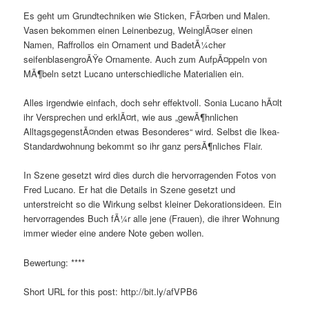
Es geht um Grundtechniken wie Sticken, FÃ¤rben und Malen.
Vasen bekommen einen Leinenbezug, WeinglÃ¤ser einen
Namen, Raffrollos ein Ornament und BadetÃ¼cher
seifenblasengroÃŸe Ornamente. Auch zum AufpÃ¤ppeln von
MÃ¶beln setzt Lucano unterschiedliche Materialien ein.
Alles irgendwie einfach, doch sehr effektvoll. Sonia Lucano hÃ¤lt
ihr Versprechen und erklÃ¤rt, wie aus „gewÃ¶hnlichen
AlltagsgegenstÃ¤nden etwas Besonderes“ wird. Selbst die Ikea-
Standardwohnung bekommt so ihr ganz persÃ¶nliches Flair.
In Szene gesetzt wird dies durch die hervorragenden Fotos von
Fred Lucano. Er hat die Details in Szene gesetzt und
unterstreicht so die Wirkung selbst kleiner Dekorationsideen. Ein
hervorragendes Buch fÃ¼r alle jene (Frauen), die ihrer Wohnung
immer wieder eine andere Note geben wollen.
Bewertung: ****
Short URL for this post: http://bit.ly/afVPB6