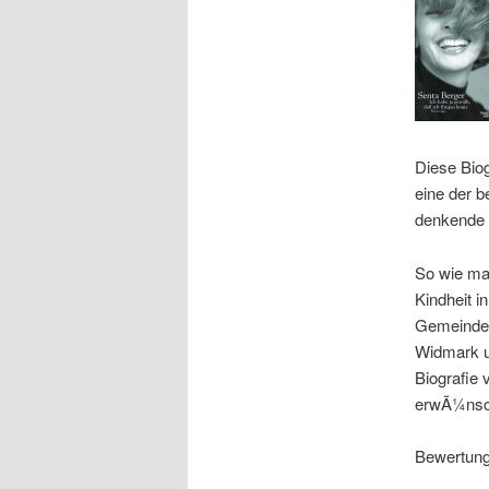
Diese Biog
eine der b
denkende F
So wie man
Kindheit i
Gemeindeh
Widmark u
Biografie 
erwÃ¼nsc
Bewertung