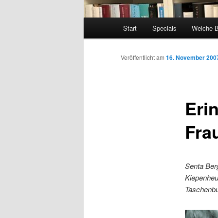
Hauptmenü
Start
Specials
Welche 
Veröffentlicht am
16. November 200
Eri
Fra
Senta Berg
Kiepenheu
Taschenbuc