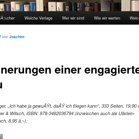
BÃ¼cher
Welche Verlage
Wer wir sind
Wie wir werten
Welc
7
von
Joachim
nnerungen einer engagiert
u
er, „Ich habe ja gewuÃŸt, daÃŸ ich fliegen kann“, 333 Seiten, 19,90 
er & Witsch, ISBN: 978-3462036794 (inzwischen auch als Ullstein-
h, 8,95 â‚¬);