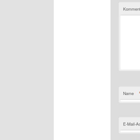
Komment
Name
E-Mail-A