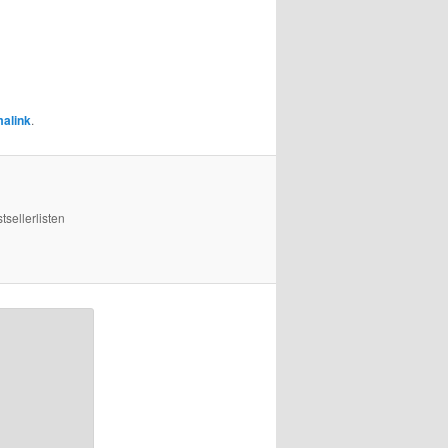
alink
.
sellerlisten