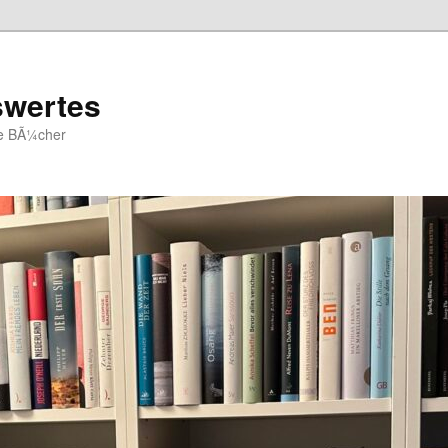
swertes
ue BÃ¼cher