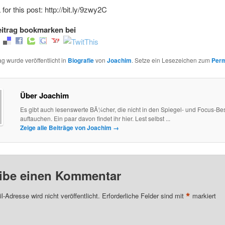
for this post: http://bit.ly/9zwy2C
itrag bookmarken bei
ag wurde veröffentlicht in
Biografie
von
Joachim
. Setze ein Lesezeichen zum
Perm
Über Joachim
Es gibt auch lesenswerte BÃ¼cher, die nicht in den Spiegel- und Focus-Best
auftauchen. Ein paar davon findet ihr hier. Lest selbst ...
Zeige alle Beiträge von Joachim
→
ibe einen Kommentar
*
l-Adresse wird nicht veröffentlicht.
Erforderliche Felder sind mit
markiert