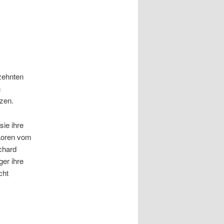
rzehnten
h
tzen.
sie ihre
 Loren vom
chard
er ihre
cht