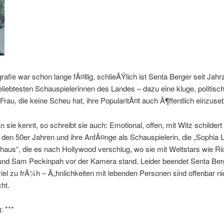
rafie war schon lange fÃ¤llig, schlieÃŸlich ist Senta Berger seit Jah
eliebtesten Schauspielerinnen des Landes – dazu eine kluge, politisc
rau, die keine Scheu hat, ihre PopularitÃ¤t auch Ã¶ffentlich einzuse
 sie kennt, so schreibt sie auch: Emotional, offen, mit Witz schildert 
n den 50er Jahren und ihre AnfÃ¤nge als Schauspielerin, die „Sophia
aus“, die es nach Hollywood verschlug, wo sie mit Weltstars wie Ri
nd Sam Peckinpah vor der Kamera stand. Leider beendet Senta Berg
viel zu frÃ¼h – Ã„hnlichkeiten mit lebenden Personen sind offenbar ni
ht.
: ***