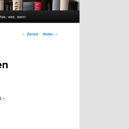
hes, was, wann
Beitrags-
←
Zurück
Weiter
→
Navigation
en
â‚¬,