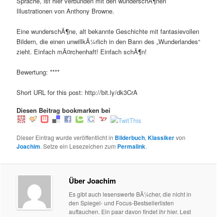
Sprache, ist hier verbunden mit den wunderschÃ¶nen
Illustrationen von Anthony Browne.
Eine wunderschÃ¶ne, alt bekannte Geschichte mit fantasievollen
Bildern, die einen unwillkÃ¼rlich in den Bann des „Wunderlandes“
zieht. Einfach mÃ¤rchenhaft! Einfach schÃ¶n!
Bewertung: ****
Short URL for this post: http://bit.ly/dk3CrA
Diesen Beitrag bookmarken bei
Dieser Eintrag wurde veröffentlicht in
Bilderbuch
,
Klassiker
von
Joachim
. Setze ein Lesezeichen zum
Permalink
.
Über Joachim
Es gibt auch lesenswerte BÃ¼cher, die nicht in
den Spiegel- und Focus-Bestsellerlisten
auftauchen. Ein paar davon findet ihr hier. Lest