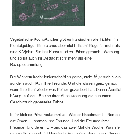
Vegetarische KochbÃ¼cher gibt es inzwischen wie Fichten im
Fichtelgebirge. Ein solches aber nicht. Eschi Fiege ist mehr als
eine KÃ¶chin. Sie hat Kunst studiert, Filme gemacht, Werbung –
und so ist auch ihr „Mittagstisch“ mehr als eine
Rezeptesammlung.
Die Wienerin kocht leidenschaftlich gerne, nicht fÃ¼r sich allein,
sondern auch fÃ¼r ihre Freunde. Und die wissen ganz genau,
wenn ihre Echi wieder was Feines gezaubert hat. Dann nÃ¤mlich
hÃ¤ngt auf dem Balkon ihrer Altbauwohnung die aus einem
Geschirrtuch gebastelte Fahne.
In ihr kleines Privatrestaurant am Wiener Naschmarkt – Nomen
est Omen – kommen ihre Freunde. Und die Freunde ihrer
Freunde. Und deren … – und das zwei Mal die Woche. Was sie
da jeweils zaubert, ist klassisch, Vorspeise, Hauptgang, Dessert