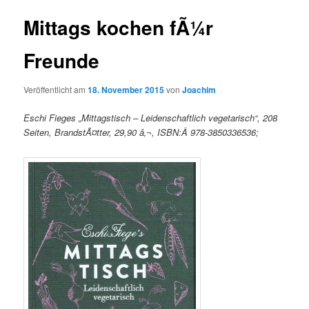
Mittags kochen fÃ¼r
Freunde
Veröffentlicht am
18. November 2015
von
Joachim
Eschi Fieges „Mittagstisch – Leidenschaftlich vegetarisch“, 208
Seiten, BrandstÃ¤tter, 29,90 â‚¬, ISBN:Â 978-3850336536;