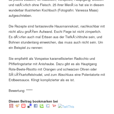
und natÃ¼rlich ohne Fleisch. 25 ihrer MenÃ¼s hat sie in diesem
wunderbar illustrierten Kochbuch (Fotografin: Vanessa Maas)
aufgeschrieben.
Die Rezepte sind fantasievolle Hausmannskost, nachkochbar mit
nicht allzu groÃŸem Aufwand. Eschi Fiege ist nicht zimperlich.
Es dÃ¼rfen auch mal Erbsen aus der TiefkÃ¼hltruhe sein, und
Bohnen stundenlang einweichen, das muss auch nicht sein. Um
ein Beispiel zu nennen:
Sie empfiehlt als Vorspeise karamellisierten Radicchio und
Pfifferlingstartar mit Anishaube. Dazu gibt es als Hauptgang
Rote-Beete-Risotto mit Orangen und schwarzen Oliven oder
SÃ¼ÃŸkartoffelstrudel, und zum Abschluss eine Polentatorte mit
Erdbeersauce. Klingt komplizierter als es ist.
Bewertung: *****
Diesen Beitrag bookmarken bei